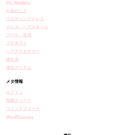
My Wedding
お金のこと
ウエディングドレス
ドレス・ヘアスタイル
ブーケ・花冠
プチギフト
ヘアアクセサリー
席次表
演出アイテム
メタ情報
ログイン
投稿フィード
コメントフィード
WordPress.org