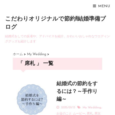
MENU
こだわりオリジナルで節約!!結婚準備ブ
ログ
結婚式をしての反省や、アドバイスを紹介。かわいいおしゃれなウエディン
ググッズも紹介します
ホーム
>
My Wedding
>
「 席札 」 一覧
結婚式の節約をす
るには？～手作り
編～
2015/01/13
My Wedding
,
お金のこと
ムービー
,
席札
,
席次