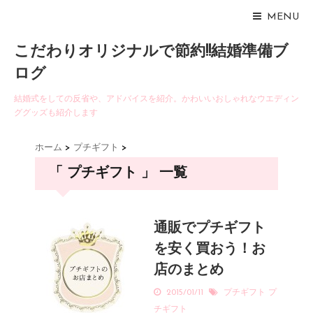
MENU
こだわりオリジナルで節約!!結婚準備ブ
ログ
結婚式をしての反省や、アドバイスを紹介。かわいいおしゃれなウエディン
ググッズも紹介します
ホーム
>
プチギフト
>
「 プチギフト 」 一覧
通販でプチギフト
を安く買おう！お
店のまとめ
2015/01/11
プチギフト
プ
チギフト